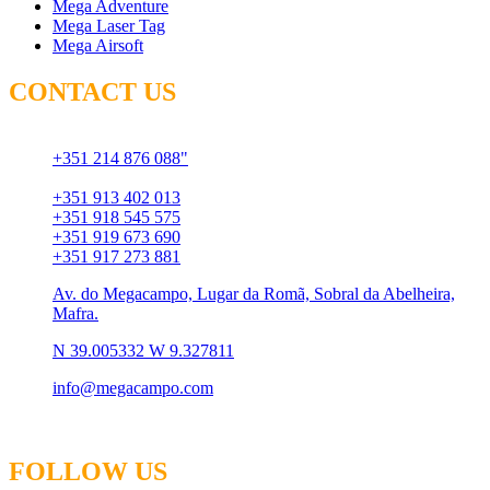
Mega Adventure
Mega Laser Tag
Mega Airsoft
CONTACT US
Chamada para rede fixa
+351 214 876 088"
Chamada para rede móvel
+351 913 402 013
+351 918 545 575
+351 919 673 690
+351 917 273 881
Av. do Megacampo, Lugar da Romã, Sobral da Abelheira,
Mafra.
N 39.005332 W 9.327811
info@megacampo.com
FOLLOW US