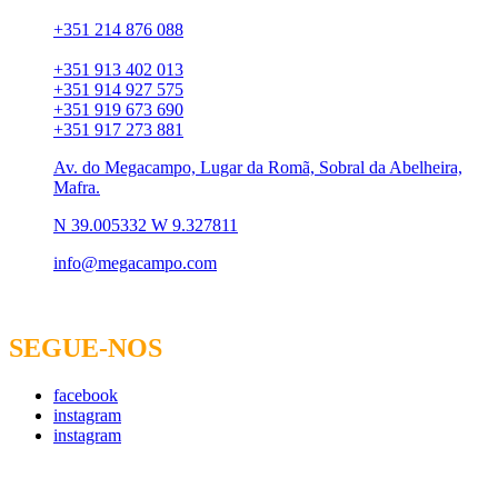
Chamada para rede fixa:
+351 214 876 088
Chamada para rede móvel:
+351 913 402 013
+351 914 927 575
+351 919 673 690
+351 917 273 881
Av. do Megacampo, Lugar da Romã, Sobral da Abelheira,
Mafra.
N 39.005332 W 9.327811
info@megacampo.com
SEGUE-NOS
facebook
instagram
instagram