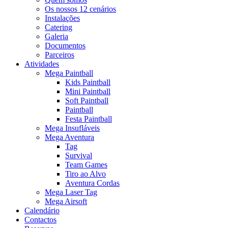
Os nossos 12 cenários
Instalações
Catering
Galeria
Documentos
Parceiros
Atividades
Mega Paintball
Kids Paintball
Mini Paintball
Soft Paintball
Paintball
Festa Paintball
Mega Insufláveis
Mega Aventura
Tag
Survival
Team Games
Tiro ao Alvo
Aventura Cordas
Mega Laser Tag
Mega Airsoft
Calendário
Contactos