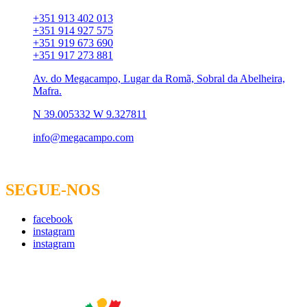
Chamada para rede móvel:
+351 913 402 013
+351 914 927 575
+351 919 673 690
+351 917 273 881
Av. do Megacampo, Lugar da Romã, Sobral da Abelheira,
Mafra.
N 39.005332 W 9.327811
info@megacampo.com
SEGUE-NOS
facebook
instagram
instagram
Empresa Certificada Nº 693/2015