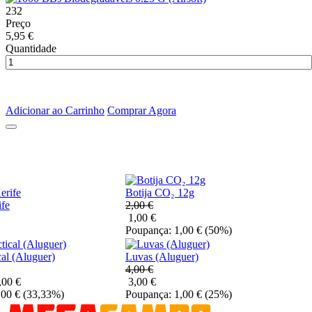
232
Preço
5,95 €
Quantidade
Adicionar ao Carrinho
Comprar Agora
Botija CO₂ 12g
fe
2,00 €
1,00 €
Poupança: 1,00 €
(50%)
cal (Aluguer)
Luvas (Aluguer)
4,00 €
,00 €
3,00 €
,00 €
(33,33%)
Poupança: 1,00 €
(25%)