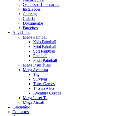
Os nossos 12 cenários
Instalações
Catering
Galeria
Documentos
Parceiros
Atividades
Mega Paintball
Kids Paintball
Mini Paintball
Soft Paintball
Paintball
Festa Paintball
Mega Insufláveis
Mega Aventura
Tag
Survival
Team Games
Tiro ao Alvo
Aventura Cordas
Mega Laser Tag
Mega Airsoft
Calendário
Contactos