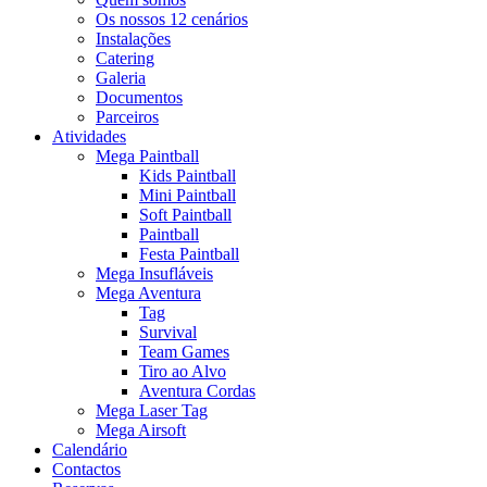
Os nossos 12 cenários
Instalações
Catering
Galeria
Documentos
Parceiros
Atividades
Mega Paintball
Kids Paintball
Mini Paintball
Soft Paintball
Paintball
Festa Paintball
Mega Insufláveis
Mega Aventura
Tag
Survival
Team Games
Tiro ao Alvo
Aventura Cordas
Mega Laser Tag
Mega Airsoft
Calendário
Contactos