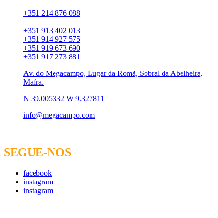
Chamada para rede fixa:
+351 214 876 088
Chamada para rede móvel:
+351 913 402 013
+351 914 927 575
+351 919 673 690
+351 917 273 881
Av. do Megacampo, Lugar da Romã, Sobral da Abelheira,
Mafra.
N 39.005332 W 9.327811
info@megacampo.com
SEGUE-NOS
facebook
instagram
instagram