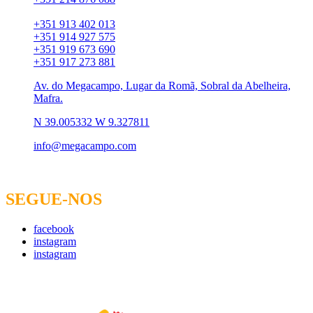
Chamada para rede móvel:
+351 913 402 013
+351 914 927 575
+351 919 673 690
+351 917 273 881
Av. do Megacampo, Lugar da Romã, Sobral da Abelheira,
Mafra.
N 39.005332 W 9.327811
info@megacampo.com
SEGUE-NOS
facebook
instagram
instagram
Empresa Certificada Nº 693/2015