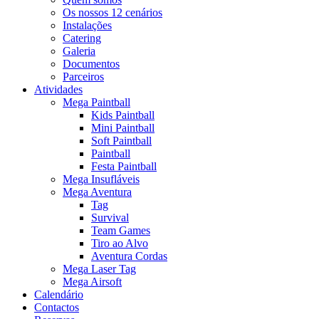
Os nossos 12 cenários
Instalações
Catering
Galeria
Documentos
Parceiros
Atividades
Mega Paintball
Kids Paintball
Mini Paintball
Soft Paintball
Paintball
Festa Paintball
Mega Insufláveis
Mega Aventura
Tag
Survival
Team Games
Tiro ao Alvo
Aventura Cordas
Mega Laser Tag
Mega Airsoft
Calendário
Contactos