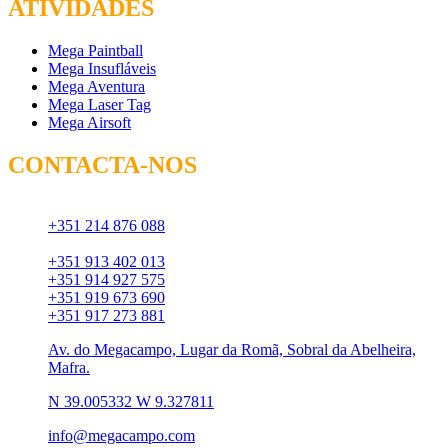
ATIVIDADES
Mega Paintball
Mega Insufláveis
Mega Aventura
Mega Laser Tag
Mega Airsoft
CONTACTA-NOS
Chamada para rede fixa:
+351 214 876 088
Chamada para rede móvel:
+351 913 402 013
+351 914 927 575
+351 919 673 690
+351 917 273 881
Av. do Megacampo, Lugar da Romã, Sobral da Abelheira,
Mafra.
N 39.005332 W 9.327811
info@megacampo.com