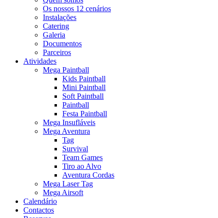
Os nossos 12 cenários
Instalações
Catering
Galeria
Documentos
Parceiros
Atividades
Mega Paintball
Kids Paintball
Mini Paintball
Soft Paintball
Paintball
Festa Paintball
Mega Insufláveis
Mega Aventura
Tag
Survival
Team Games
Tiro ao Alvo
Aventura Cordas
Mega Laser Tag
Mega Airsoft
Calendário
Contactos