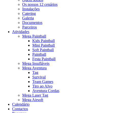
Os nossos 12 cenários
Instalações
Catering
Galeria
Documentos
Parceiros
Atividades
Mega Paintball
Kids Paintball
Mini Paintball
Soft Paintball
Paintball
Festa Paintball
Mega Insufláveis
Mega Aventura
Tag
Survival
Team Games
Tiro ao Alvo
Aventura Cordas
Mega Laser Tag
Mega Airsoft
Calendário
Contactos