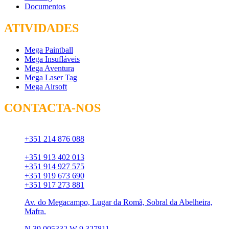
Documentos
ATIVIDADES
Mega Paintball
Mega Insufláveis
Mega Aventura
Mega Laser Tag
Mega Airsoft
CONTACTA-NOS
Chamada para rede fixa:
+351 214 876 088
Chamada para rede móvel:
+351 913 402 013
+351 914 927 575
+351 919 673 690
+351 917 273 881
Av. do Megacampo, Lugar da Romã, Sobral da Abelheira,
Mafra.
N 39.005332 W 9.327811