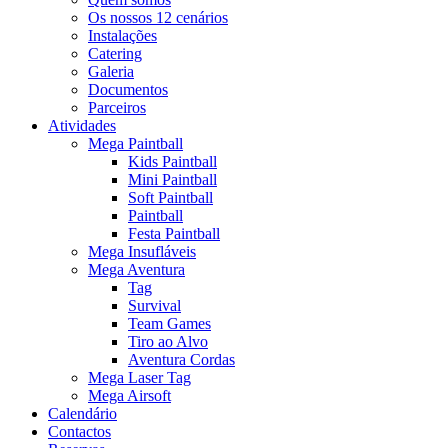
Os nossos 12 cenários
Instalações
Catering
Galeria
Documentos
Parceiros
Atividades
Mega Paintball
Kids Paintball
Mini Paintball
Soft Paintball
Paintball
Festa Paintball
Mega Insufláveis
Mega Aventura
Tag
Survival
Team Games
Tiro ao Alvo
Aventura Cordas
Mega Laser Tag
Mega Airsoft
Calendário
Contactos