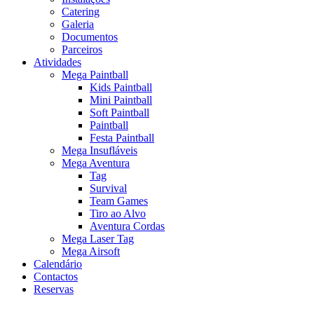
Catering
Galeria
Documentos
Parceiros
Atividades
Mega Paintball
Kids Paintball
Mini Paintball
Soft Paintball
Paintball
Festa Paintball
Mega Insufláveis
Mega Aventura
Tag
Survival
Team Games
Tiro ao Alvo
Aventura Cordas
Mega Laser Tag
Mega Airsoft
Calendário
Contactos
Reservas
x