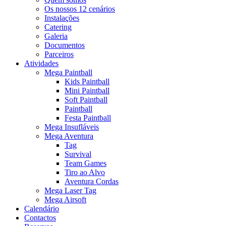
Os nossos 12 cenários
Instalações
Catering
Galeria
Documentos
Parceiros
Atividades
Mega Paintball
Kids Paintball
Mini Paintball
Soft Paintball
Paintball
Festa Paintball
Mega Insufláveis
Mega Aventura
Tag
Survival
Team Games
Tiro ao Alvo
Aventura Cordas
Mega Laser Tag
Mega Airsoft
Calendário
Contactos