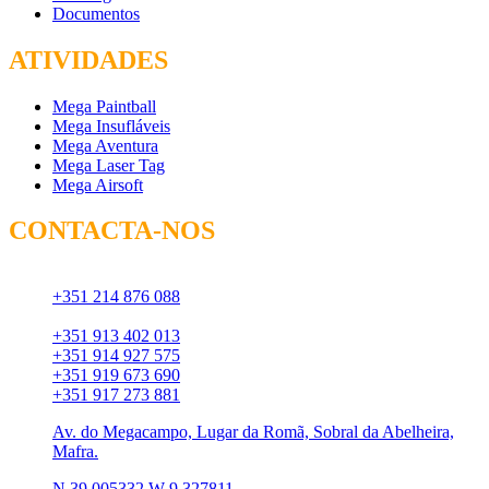
Documentos
ATIVIDADES
Mega Paintball
Mega Insufláveis
Mega Aventura
Mega Laser Tag
Mega Airsoft
CONTACTA-NOS
Chamada para rede fixa:
+351 214 876 088
Chamada para rede móvel:
+351 913 402 013
+351 914 927 575
+351 919 673 690
+351 917 273 881
Av. do Megacampo, Lugar da Romã, Sobral da Abelheira,
Mafra.
N 39.005332 W 9.327811