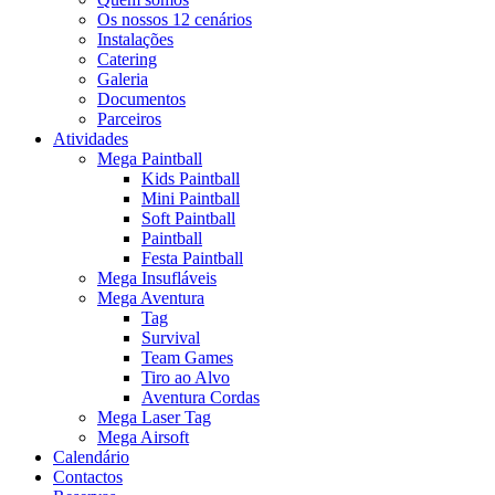
Os nossos 12 cenários
Instalações
Catering
Galeria
Documentos
Parceiros
Atividades
Mega Paintball
Kids Paintball
Mini Paintball
Soft Paintball
Paintball
Festa Paintball
Mega Insufláveis
Mega Aventura
Tag
Survival
Team Games
Tiro ao Alvo
Aventura Cordas
Mega Laser Tag
Mega Airsoft
Calendário
Contactos