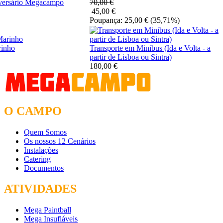
versário Megacampo
70,00 €
45,00 €
Poupança: 25,00 €
(35,71%)
rinho
Transporte em Minibus (Ida e Volta - a
partir de Lisboa ou Sintra)
180,00 €
O CAMPO
Quem Somos
Os nossos 12 Cenários
Instalações
Catering
Documentos
ATIVIDADES
Mega Paintball
Mega Insufláveis