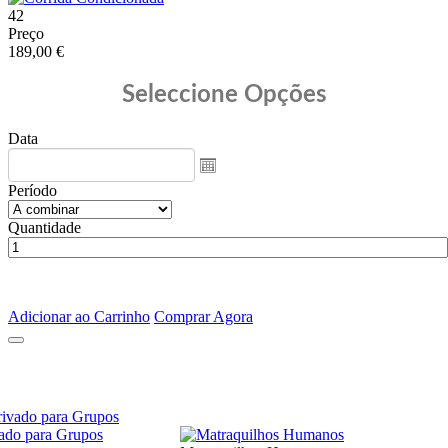
42
Preço
189,00 €
Seleccione Opções
Data
Período
Quantidade
Adicionar ao Carrinho
Comprar Agora
ado para Grupos