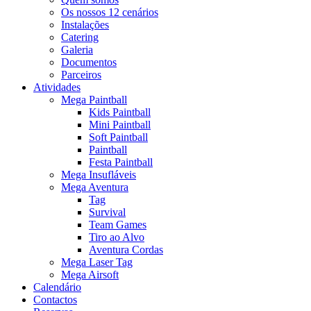
Os nossos 12 cenários
Instalações
Catering
Galeria
Documentos
Parceiros
Atividades
Mega Paintball
Kids Paintball
Mini Paintball
Soft Paintball
Paintball
Festa Paintball
Mega Insufláveis
Mega Aventura
Tag
Survival
Team Games
Tiro ao Alvo
Aventura Cordas
Mega Laser Tag
Mega Airsoft
Calendário
Contactos