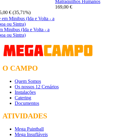
Matraquilhos Humanos
169,00 €
5,00 €
(35,71%)
m Minibus (Ida e Volta - a
boa ou Sintra)
O CAMPO
Quem Somos
Os nossos 12 Cenários
Instalações
Catering
Documentos
ATIVIDADES
Mega Paintball
Mega Insufláveis