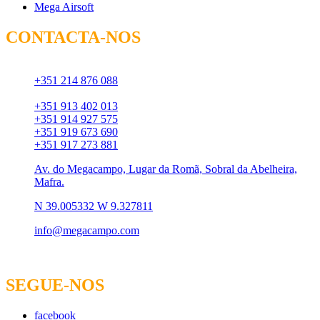
Mega Airsoft
CONTACTA-NOS
Chamada para rede fixa:
+351 214 876 088
Chamada para rede móvel:
+351 913 402 013
+351 914 927 575
+351 919 673 690
+351 917 273 881
Av. do Megacampo, Lugar da Romã, Sobral da Abelheira,
Mafra.
N 39.005332 W 9.327811
info@megacampo.com
SEGUE-NOS
facebook