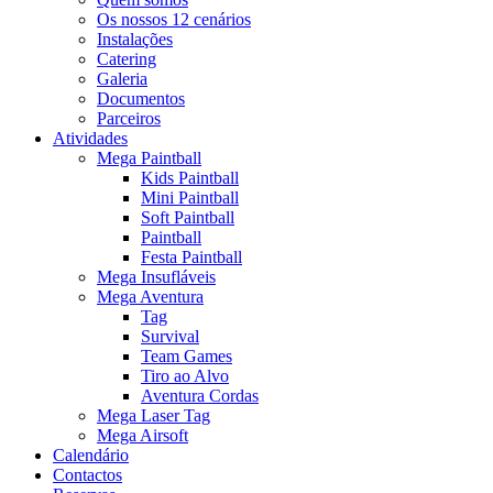
Os nossos 12 cenários
Instalações
Catering
Galeria
Documentos
Parceiros
Atividades
Mega Paintball
Kids Paintball
Mini Paintball
Soft Paintball
Paintball
Festa Paintball
Mega Insufláveis
Mega Aventura
Tag
Survival
Team Games
Tiro ao Alvo
Aventura Cordas
Mega Laser Tag
Mega Airsoft
Calendário
Contactos