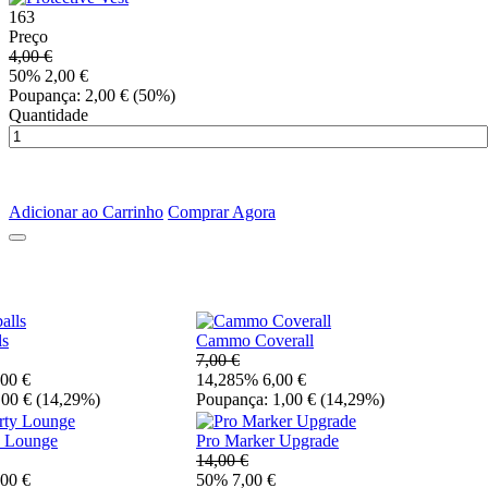
163
Preço
4,00 €
50% 2,00 €
Poupança: 2,00 €
(50%)
Quantidade
Adicionar ao Carrinho
Comprar Agora
ls
Cammo Coverall
7,00 €
00 €
14,285% 6,00 €
,00 €
(14,29%)
Poupança: 1,00 €
(14,29%)
y Lounge
Pro Marker Upgrade
14,00 €
00 €
50% 7,00 €