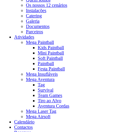
Os nossos 12 cenários
Instalações
Catering
Galeria
Documentos
Parceiros
Atividades
Mega Paintball
Kids Paintball
Mini Paintball
Soft Paintball
Paintball
Festa Paintball
Mega Insufláveis
Mega Aventura
Tag
Survival
Team Games
Tiro ao Alvo
Aventura Cordas
Mega Laser Tag
Mega Airsoft
Calendário
Contactos