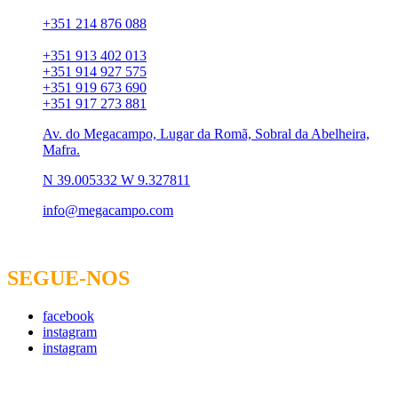
Chamada para rede fixa:
+351 214 876 088
Chamada para rede móvel:
+351 913 402 013
+351 914 927 575
+351 919 673 690
+351 917 273 881
Av. do Megacampo, Lugar da Romã, Sobral da Abelheira,
Mafra.
N 39.005332 W 9.327811
info@megacampo.com
SEGUE-NOS
facebook
instagram
instagram